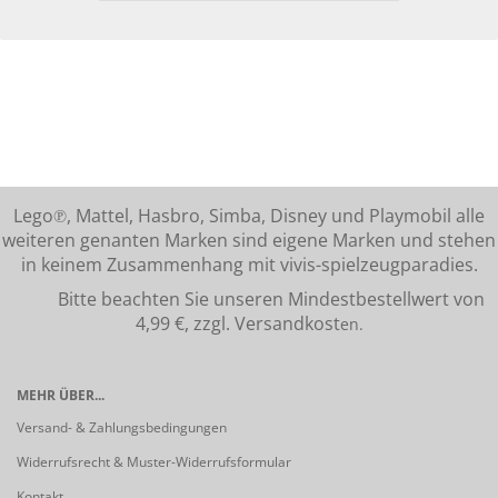
Lego℗, Mattel, Hasbro, Simba, Disney und Playmobil alle
weiteren genanten Marken sind eigene Marken und stehen
in keinem Zusammenhang mit vivis-spielzeugparadies.
Bitte beachten Sie unseren Mindestbestellwert von
4,99 €, zzgl. Versandkost
en.
MEHR ÜBER...
Versand- & Zahlungsbedingungen
Widerrufsrecht & Muster-Widerrufsformular
Kontakt