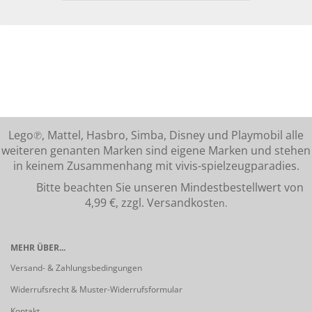
Lego℗, Mattel, Hasbro, Simba, Disney und Playmobil alle
weiteren genanten Marken sind eigene Marken und stehen
in keinem Zusammenhang mit vivis-spielzeugparadies.
Bitte beachten Sie unseren Mindestbestellwert von
4,99 €, zzgl. Versandkost
en.
MEHR ÜBER...
Versand- & Zahlungsbedingungen
Widerrufsrecht & Muster-Widerrufsformular
Kontakt