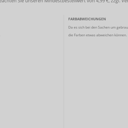
ten Sie unseren Mindestbestellwert von 4,99 €, zzgl. Ve
FARBABWEICHUNGEN
Da es sich bei den Sachen um gebrauc
die Farben etwas abweichen können.
r