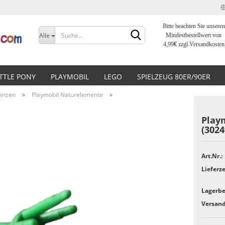
Bitte beachten Sie unseren
Sprache auswählen
Alle
Mindestbestellwert von
4,99
€
zzgl.Versandkosten
Lieferland
ITTLE PONY
PLAYMOBIL
LEGO
SPIELZEUG 80ER/90ER
lanzen
»
Playmobil Naturelemente
»
Play
(3024
Konto erstellen
Art.Nr.:
Passwort vergessen?
Lieferze
Lagerbe
Versand