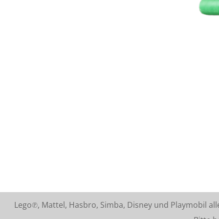
Lego℗, Mattel, Hasbro, Simba, Disney und Playmobil a