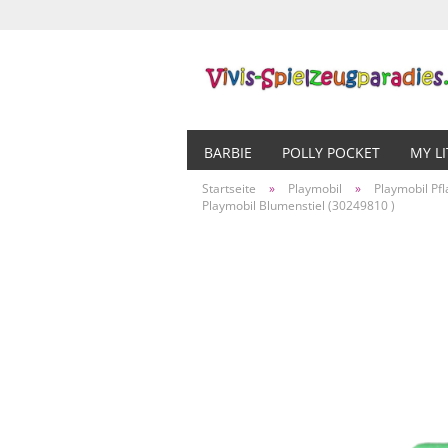
BARBIE
POLLY POCKET
MY L
Startseite
»
Playmobil
»
Playmobil Pf
Playmobil Blumenstiel (30249810 )