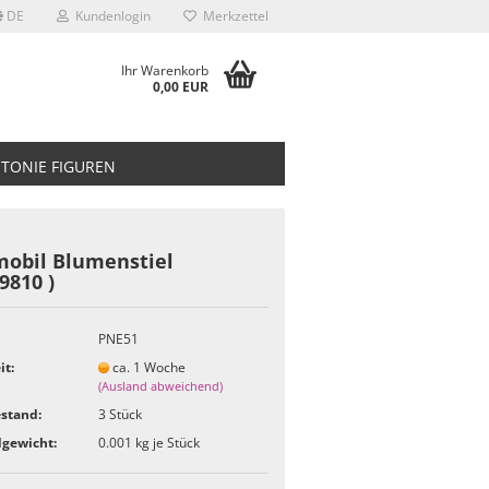
DE
Kundenlogin
Merkzettel
Ihr Warenkorb
0,00 EUR
TONIE FIGUREN
mobil Blumenstiel
9810 )
PNE51
it:
ca. 1 Woche
(Ausland abweichend)
stand:
3
Stück
gewicht:
0.001
kg je Stück