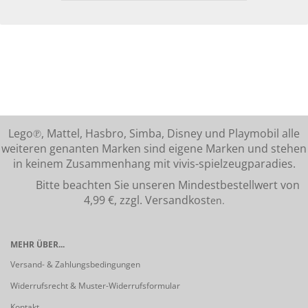
Lego℗, Mattel, Hasbro, Simba, Disney und Playmobil alle
weiteren genanten Marken sind eigene Marken und stehen
in keinem Zusammenhang mit vivis-spielzeugparadies.
Bitte beachten Sie unseren Mindestbestellwert von
4,99 €, zzgl. Versandkost
en.
MEHR ÜBER...
Versand- & Zahlungsbedingungen
Widerrufsrecht & Muster-Widerrufsformular
Kontakt