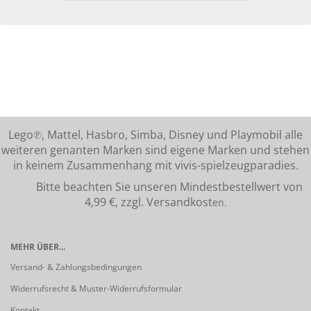
Lego℗, Mattel, Hasbro, Simba, Disney und Playmobil alle
weiteren genanten Marken sind eigene Marken und stehen
in keinem Zusammenhang mit vivis-spielzeugparadies.
Bitte beachten Sie unseren Mindestbestellwert von
4,99 €, zzgl. Versandkost
en.
MEHR ÜBER...
Versand- & Zahlungsbedingungen
Widerrufsrecht & Muster-Widerrufsformular
Kontakt