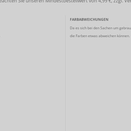
ten Sie unseren Mindestbestellwert von 4,99 €, zzgl. Ve
FARBABWEICHUNGEN
Da es sich bei den Sachen um gebrauc
die Farben etwas abweichen können.
r