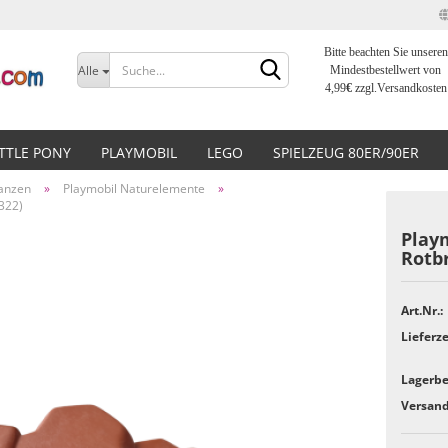
Bitte beachten Sie unseren
Sprache auswählen
Alle
Mindestbestellwert von
4,99
€
zzgl.Versandkosten
Lieferland
ITTLE PONY
PLAYMOBIL
LEGO
SPIELZEUG 80ER/90ER
lanzen
»
Playmobil Naturelemente
»
322)
Play
Rotb
Konto erstellen
Art.Nr.:
Passwort vergessen?
Lieferze
Lagerbe
Versand