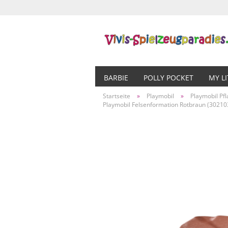
BARBIE
POLLY POCKET
MY L
Startseite
»
Playmobil
»
Playmobil Pf
Playmobil Felsenformation Rotbraun (30210