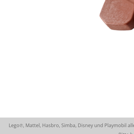
Lego℗, Mattel, Hasbro, Simba, Disney und Playmobil a