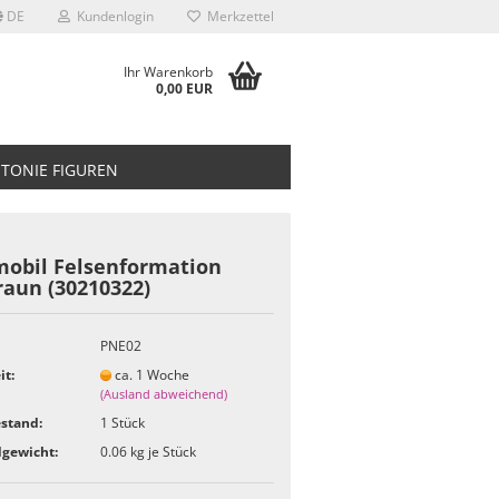
DE
Kundenlogin
Merkzettel
Ihr Warenkorb
0,00 EUR
TONIE FIGUREN
mobil Felsenformation
raun (30210322)
PNE02
it:
ca. 1 Woche
(Ausland abweichend)
stand:
1
Stück
gewicht:
0.06
kg je Stück