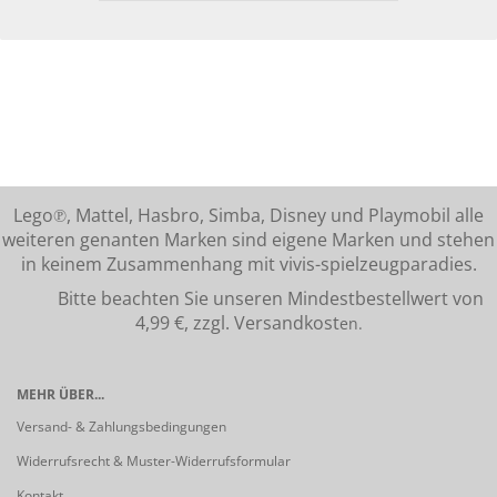
Lego℗, Mattel, Hasbro, Simba, Disney und Playmobil alle
weiteren genanten Marken sind eigene Marken und stehen
in keinem Zusammenhang mit vivis-spielzeugparadies.
Bitte beachten Sie unseren Mindestbestellwert von
4,99 €, zzgl. Versandkost
en.
MEHR ÜBER...
Versand- & Zahlungsbedingungen
Widerrufsrecht & Muster-Widerrufsformular
Kontakt