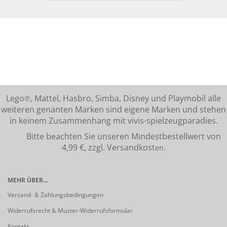
Lego℗, Mattel, Hasbro, Simba, Disney und Playmobil alle
weiteren genanten Marken sind eigene Marken und stehen
in keinem Zusammenhang mit vivis-spielzeugparadies.
Bitte beachten Sie unseren Mindestbestellwert von
4,99 €, zzgl. Versandkost
en.
MEHR ÜBER...
Versand- & Zahlungsbedingungen
Widerrufsrecht & Muster-Widerrufsformular
Kontakt