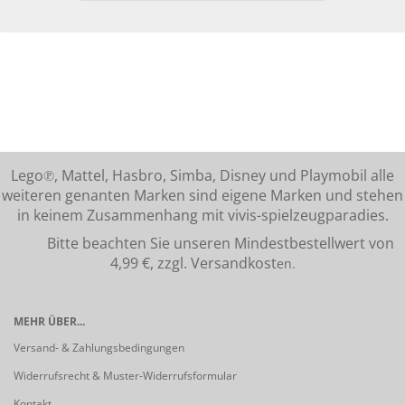
Lego℗, Mattel, Hasbro, Simba, Disney und Playmobil alle
weiteren genanten Marken sind eigene Marken und stehen
in keinem Zusammenhang mit vivis-spielzeugparadies.
Bitte beachten Sie unseren Mindestbestellwert von
4,99 €, zzgl. Versandkost
en.
MEHR ÜBER...
Versand- & Zahlungsbedingungen
Widerrufsrecht & Muster-Widerrufsformular
Kontakt