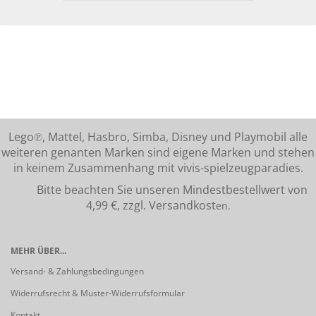
Lego℗, Mattel, Hasbro, Simba, Disney und Playmobil alle
weiteren genanten Marken sind eigene Marken und stehen
in keinem Zusammenhang mit vivis-spielzeugparadies.
Bitte beachten Sie unseren Mindestbestellwert von
4,99 €, zzgl. Versandkost
en.
MEHR ÜBER...
Versand- & Zahlungsbedingungen
Widerrufsrecht & Muster-Widerrufsformular
Kontakt