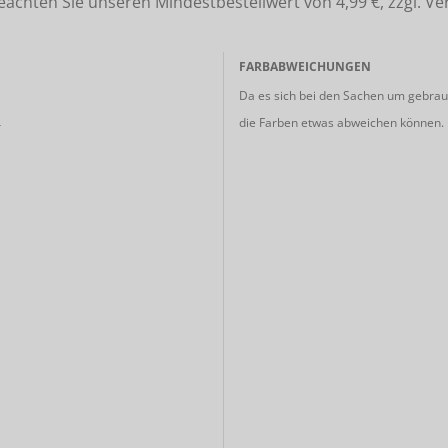
ten Sie unseren Mindestbestellwert von 4,99 €, zzgl. Ve
FARBABWEICHUNGEN
Da es sich bei den Sachen um gebrauc
die Farben etwas abweichen können.
r