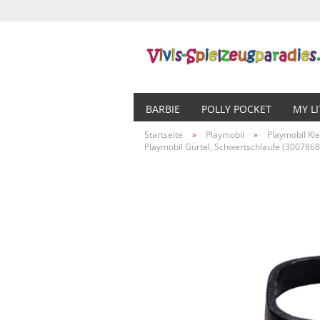
BARBIE
POLLY POCKET
MY L
Startseite
»
Playmobil
»
Playmobil Kl
Playmobil Gürtel, Schwertschlaufe (3007868