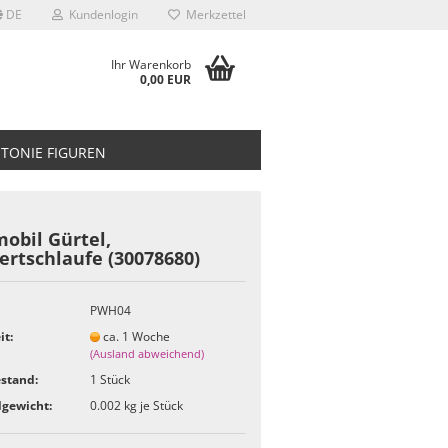
DE
Kundenlogin
Merkzettel
Ihr Warenkorb
0,00 EUR
TONIE FIGUREN
obil Gürtel,
ertschlaufe (30078680)
PWH04
it:
ca. 1 Woche
(Ausland abweichend)
stand:
1
Stück
gewicht:
0.002
kg je Stück