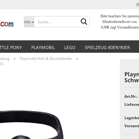
Bitte beachten Sie unseren
Sprache auswählen
Alle
Mindestbestellwert von
4,99
€
zzgl.Versandkosten
Lieferland
ITTLE PONY
PLAYMOBIL
LEGO
SPIELZEUG 80ER/90ER
eidung
»
Playmobil Hals & Bauchkleider
»
0)
Playm
Schw
Konto erstellen
Art.Nr.:
Passwort vergessen?
Lieferze
Lagerbe
Versand