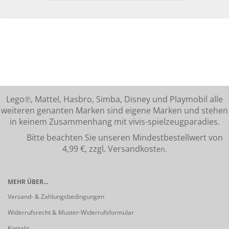
Lego℗, Mattel, Hasbro, Simba, Disney und Playmobil alle
weiteren genanten Marken sind eigene Marken und stehen
in keinem Zusammenhang mit vivis-spielzeugparadies.
Bitte beachten Sie unseren Mindestbestellwert von
4,99 €, zzgl. Versandkost
en.
MEHR ÜBER...
Versand- & Zahlungsbedingungen
Widerrufsrecht & Muster-Widerrufsformular
Kontakt