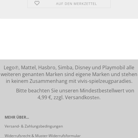
AUF DEN MERKZETTEL
Lego℗, Mattel, Hasbro, Simba, Disney und Playmobil alle
weiteren genanten Marken sind eigene Marken und stehen
in keinem Zusammenhang mit vivis-spielzeugparadies.
Bitte beachten Sie unseren Mindestbestellwert von
4,99 €, zzgl. Versandkost
en.
MEHR ÜBER...
Versand- & Zahlungsbedingungen
Widerrufsrecht & Muster-Widerrufsformular