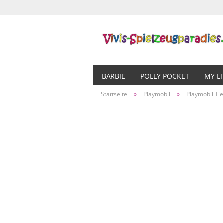
BARBIE
POLLY POCKET
MY L
Startseite
»
Playmobil
»
Playmobil Ti