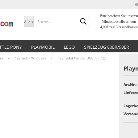
Bitte beachten Sie unseren
Sprache auswählen
Alle
Mindestbestellwert von
4,99
€
zzgl.Versandkosten
Lieferland
ITTLE PONY
PLAYMOBIL
LEGO
SPIELZEUG 80ER/90ER
ere
»
Playmobil Wildtiere
»
Playmobil Panda (30650172)
Play
Art.Nr.:
Konto erstellen
Lieferze
Passwort vergessen?
Lagerbe
Versand