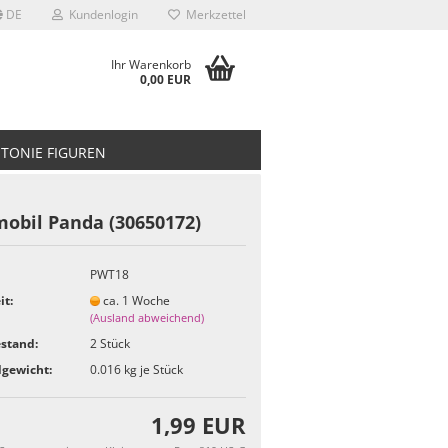
DE
Kundenlogin
Merkzettel
Ihr Warenkorb
0,00 EUR
TONIE FIGUREN
mobil Panda (30650172)
PWT18
it:
ca. 1 Woche
(Ausland abweichend)
stand:
2
Stück
gewicht:
0.016
kg je Stück
1,99 EUR