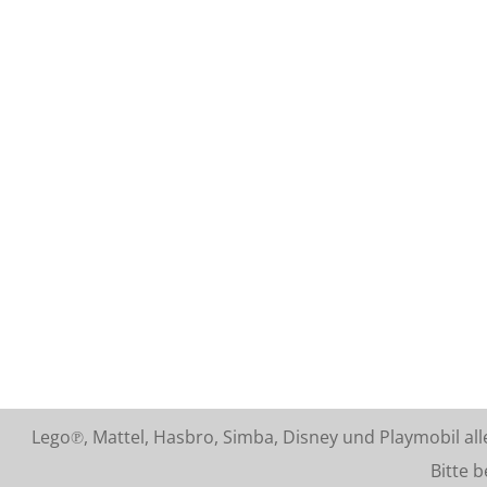
Lego℗, Mattel, Hasbro, Simba, Disney und Playmobil a
Bitte beach