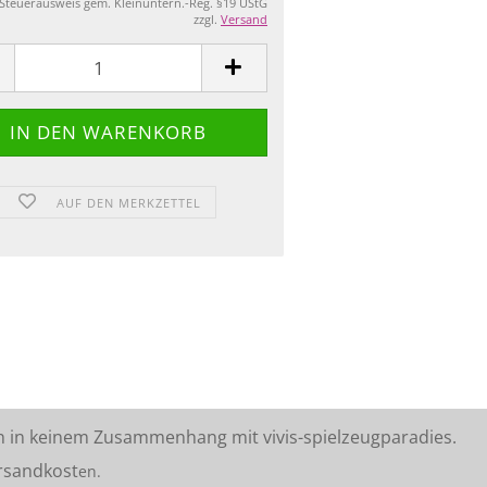
 Steuerausweis gem. Kleinuntern.-Reg. §19 UStG
zzgl.
Versand
AUF DEN MERKZETTEL
n in keinem Zusammenhang mit vivis-spielzeugparadies.
rsandkost
en.