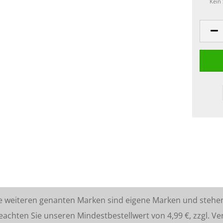
Kein
lle weiteren genanten Marken sind eigene Marken und stehe
ten Sie unseren Mindestbestellwert von 4,99 €, zzgl. Ve