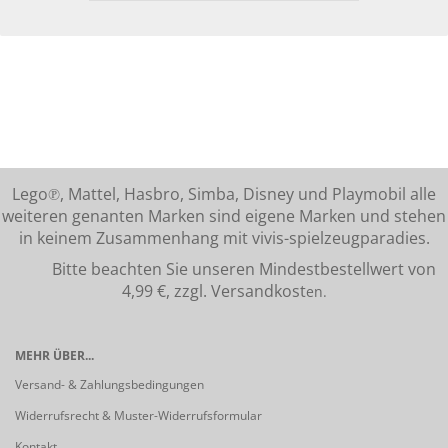
Lego℗, Mattel, Hasbro, Simba, Disney und Playmobil alle
weiteren genanten Marken sind eigene Marken und stehen
in keinem Zusammenhang mit vivis-spielzeugparadies.
Bitte beachten Sie unseren Mindestbestellwert von
4,99 €, zzgl. Versandkost
en.
MEHR ÜBER...
Versand- & Zahlungsbedingungen
Widerrufsrecht & Muster-Widerrufsformular
Kontakt