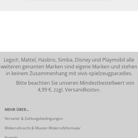
Lego℗, Mattel, Hasbro, Simba, Disney und Playmobil alle
weiteren genanten Marken sind eigene Marken und stehen
in keinem Zusammenhang mit vivis-spielzeugparadies.
Bitte beachten Sie unseren Mindestbestellwert von
4,99 €, zzgl. Versandkost
en.
MEHR ÜBER...
Versand- & Zahlungsbedingungen
Widerrufsrecht & Muster-Widerrufsformular
Kontakt