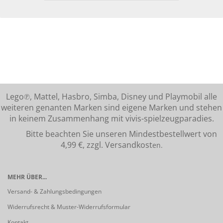
Lego℗, Mattel, Hasbro, Simba, Disney und Playmobil alle
weiteren genanten Marken sind eigene Marken und stehen
in keinem Zusammenhang mit vivis-spielzeugparadies.
Bitte beachten Sie unseren Mindestbestellwert von
4,99 €, zzgl. Versandkost
en.
MEHR ÜBER...
Versand- & Zahlungsbedingungen
Widerrufsrecht & Muster-Widerrufsformular
Kontakt