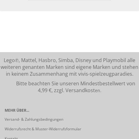
Lego℗, Mattel, Hasbro, Simba, Disney und Playmobil alle
weiteren genanten Marken sind eigene Marken und stehen
in keinem Zusammenhang mit vivis-spielzeugparadies.
Bitte beachten Sie unseren Mindestbestellwert von
4,99 €, zzgl. Versandkost
en.
MEHR ÜBER...
Versand- & Zahlungsbedingungen
Widerrufsrecht & Muster-Widerrufsformular
Kontakt