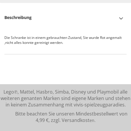
Beschreibung
Die Schranke ist in einem gebrauchten Zustand, Sie wurde Rot angemalt
,nicht alles konnte gereinigt werden.
Lego℗, Mattel, Hasbro, Simba, Disney und Playmobil alle
weiteren genanten Marken sind eigene Marken und stehen
in keinem Zusammenhang mit vivis-spielzeugparadies.
Bitte beachten Sie unseren Mindestbestellwert von
4,99 €, zzgl. Versandkost
en.