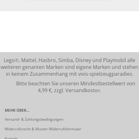
Lego℗, Mattel, Hasbro, Simba, Disney und Playmobil alle
weiteren genanten Marken sind eigene Marken und stehen
in keinem Zusammenhang mit vivis-spielzeugparadies.
Bitte beachten Sie unseren Mindestbestellwert von
4,99 €, zzgl. Versandkost
en.
MEHR ÜBER...
Versand- & Zahlungsbedingungen
Widerrufsrecht & Muster-Widerrufsformular
Kontakt