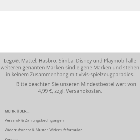
Lego℗, Mattel, Hasbro, Simba, Disney und Playmobil alle
weiteren genanten Marken sind eigene Marken und stehen
in keinem Zusammenhang mit vivis-spielzeugparadies.
Bitte beachten Sie unseren Mindestbestellwert von
4,99 €, zzgl. Versandkost
en.
MEHR ÜBER...
Versand- & Zahlungsbedingungen
Widerrufsrecht & Muster-Widerrufsformular
Kontakt