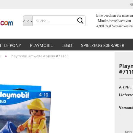
Bitte beachten Sie unseren
Sprache auswählen
Alle
Mindestbestellwert von
4,99
€
zzgl.Versandkosten
Lieferland
ITTLE PONY
PLAYMOBIL
LEGO
SPIELZEUG 80ER/90ER
u
»
Playmobil Umweltaktivistin #71163
Play
#711
Konto erstellen
Art.Nr.:
Lieferze
Passwort vergessen?
Versand
Kein