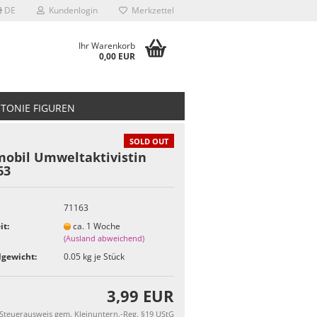
DE
Kundenlogin
Merkzettel
Ihr Warenkorb
0,00 EUR
TONIE FIGUREN
SOLD OUT
mobil Umweltaktivistin
63
71163
it:
ca. 1 Woche
(Ausland abweichend)
gewicht:
0.05
kg je Stück
3,99 EUR
 Steuerausweis gem. Kleinuntern.-Reg. §19 UStG