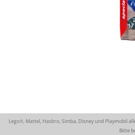
Lego℗, Mattel, Hasbro, Simba, Disney und Playmobil a
Bitte beach