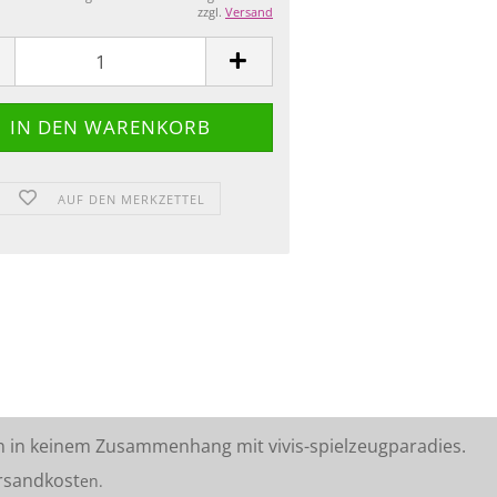
zzgl.
Versand
AUF DEN MERKZETTEL
n in keinem Zusammenhang mit vivis-spielzeugparadies.
rsandkost
en.