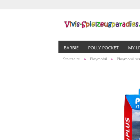
BARBIE
POLLY POCKET
MY L
Startseite
»
Playmobil
»
Playmobil ne