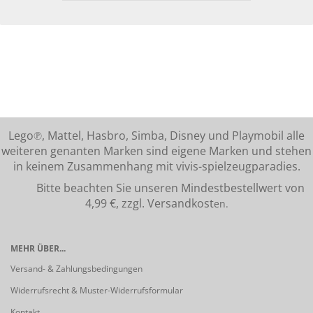
Lego℗, Mattel, Hasbro, Simba, Disney und Playmobil alle
weiteren genanten Marken sind eigene Marken und stehen
in keinem Zusammenhang mit vivis-spielzeugparadies.
Bitte beachten Sie unseren Mindestbestellwert von
4,99 €, zzgl. Versandkost
en.
MEHR ÜBER...
Versand- & Zahlungsbedingungen
Widerrufsrecht & Muster-Widerrufsformular
Kontakt