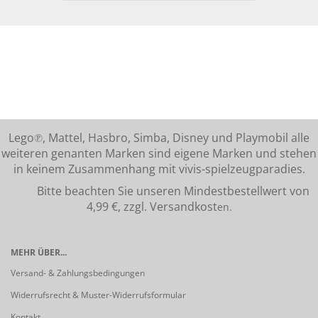
Lego℗, Mattel, Hasbro, Simba, Disney und Playmobil alle
weiteren genanten Marken sind eigene Marken und stehen
in keinem Zusammenhang mit vivis-spielzeugparadies.
Bitte beachten Sie unseren Mindestbestellwert von
4,99 €, zzgl. Versandkost
en.
MEHR ÜBER...
Versand- & Zahlungsbedingungen
Widerrufsrecht & Muster-Widerrufsformular
Kontakt