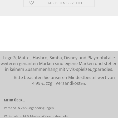
AUF DEN MERKZETTEL
Lego℗, Mattel, Hasbro, Simba, Disney und Playmobil alle
weiteren genanten Marken sind eigene Marken und stehen
in keinem Zusammenhang mit vivis-spielzeugparadies.
Bitte beachten Sie unseren Mindestbestellwert von
4,99 €, zzgl. Versandkost
en.
MEHR ÜBER...
Versand- & Zahlungsbedingungen
Widerrufsrecht & Muster-Widerrufsformular