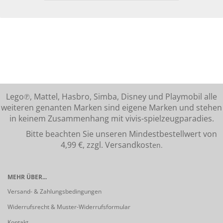
Lego℗, Mattel, Hasbro, Simba, Disney und Playmobil alle
weiteren genanten Marken sind eigene Marken und stehen
in keinem Zusammenhang mit vivis-spielzeugparadies.
Bitte beachten Sie unseren Mindestbestellwert von
4,99 €, zzgl. Versandkost
en.
MEHR ÜBER...
Versand- & Zahlungsbedingungen
Widerrufsrecht & Muster-Widerrufsformular
Kontakt