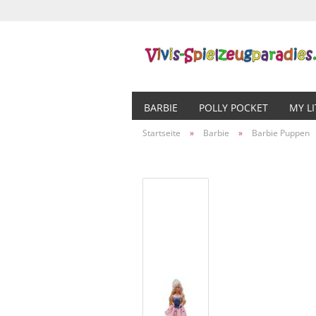
BARBIE
POLLY POCKET
MY L
Startseite
»
Barbie
»
Barbie Puppen