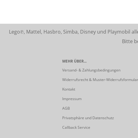
Lego℗, Mattel, Hasbro, Simba, Disney und Playmobil a
Bitte beach
MEHR ÜBER...
Versand- & Zahlungsbedingungen
Widerrufsrecht & Muster-Widerrufsformula
Kontakt
Impressum
AGB
Privatsphäre und Datenschutz
Callback Service