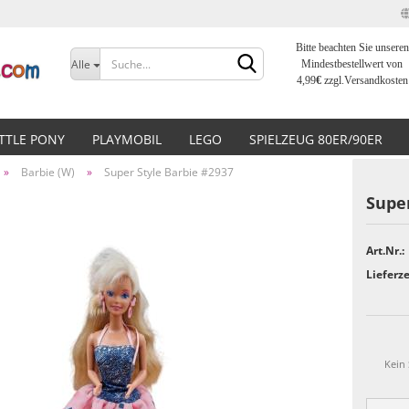
Bitte beachten Sie unseren
Sprache auswählen
Alle
Mindestbestellwert von
4,99
€
zzgl.Versandkosten
Lieferland
ITTLE PONY
PLAYMOBIL
LEGO
SPIELZEUG 80ER/90ER
»
Barbie (W)
»
Super Style Barbie #2937
Super
Art.Nr.:
Konto erstellen
Lieferze
Passwort vergessen?
Kein