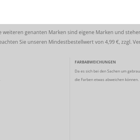
lle weiteren genanten Marken sind eigene Marken und stehe
ten Sie unseren Mindestbestellwert von 4,99 €, zzgl. Ve
FARBABWEICHUNGEN
Da es sich bei den Sachen um gebrauc
die Farben etwas abweichen können.
r