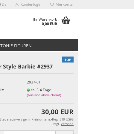
DE
Kundenlogin
Merkzettel
Ihr Warenkorb
0,00 EUR
TONIE FIGUREN
TOP
 Style Barbie #2937
2937-01
it:
ca. 3-4 Tage
(Ausland abweichend)
30,00 EUR
 Steuerausweis gem. Kleinuntern.-Reg. §19 UStG
zzgl.
Versand