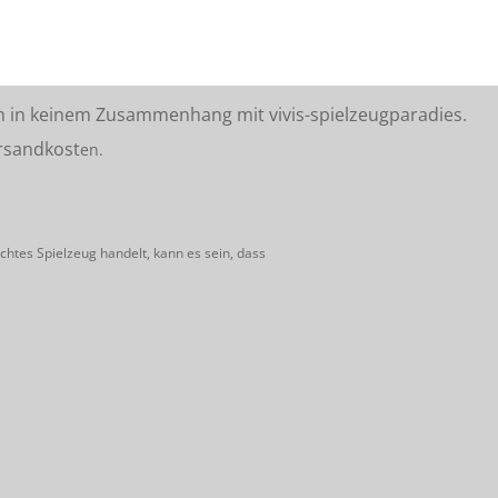
n in keinem Zusammenhang mit vivis-spielzeugparadies.
rsandkost
en.
htes Spielzeug handelt, kann es sein, dass