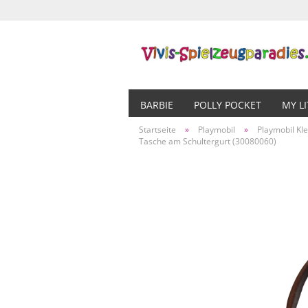
BARBIE
POLLY POCKET
MY L
Startseite
»
Playmobil
»
Playmobil Kl
Tasche am Schultergurt (30080060)