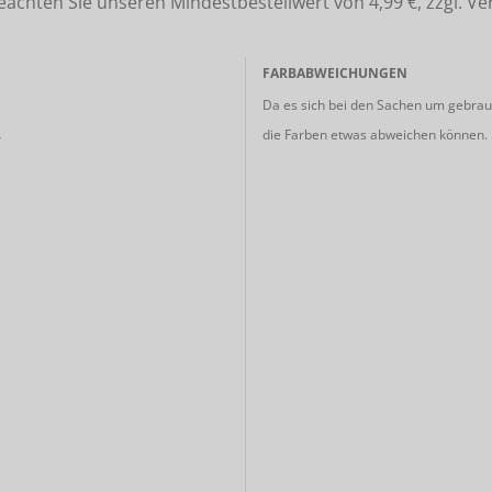
ten Sie unseren Mindestbestellwert von 4,99 €, zzgl. Ve
FARBABWEICHUNGEN
Da es sich bei den Sachen um gebrauc
die Farben etwas abweichen können.
r