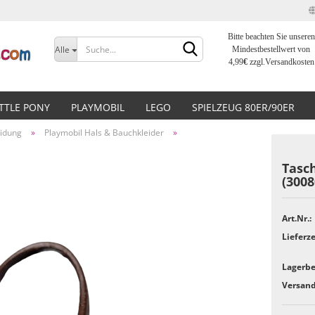
Bitte beachten Sie unseren
Sprache auswählen
Alle
Mindestbestellwert von
4,99
€
zzgl.Versandkosten
Lieferland
ITTLE PONY
PLAYMOBIL
LEGO
SPIELZEUG 80ER/90ER
eidung
»
Playmobil Hals & Bauchkleider
»
Tasc
(3008
Konto erstellen
Art.Nr.:
Passwort vergessen?
Lieferze
Lagerbe
Versand