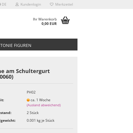
DE
Kundenlogin
Merkzettel
Ihr Warenkorb
0,00 EUR
TONIE FIGUREN
he am Schultergurt
0060)
PH02
it:
ca. 1 Woche
(Ausland abweichend)
stand:
2
Stück
gewicht:
0.001
kg je Stück