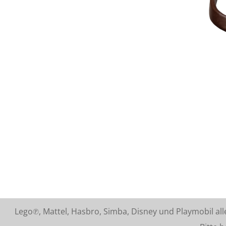
Lego℗, Mattel, Hasbro, Simba, Disney und Playmobil a