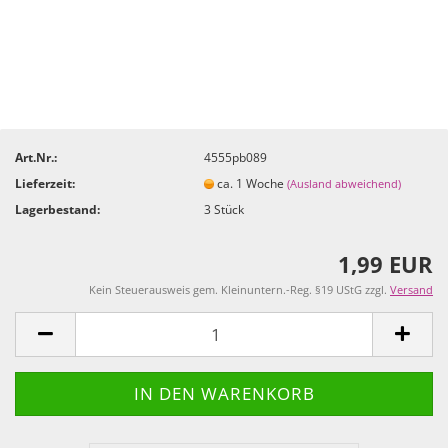
Art.Nr.:
4555pb089
Lieferzeit:
ca. 1 Woche
(Ausland abweichend)
Lagerbestand:
3
Stück
1,99 EUR
Kein Steuerausweis gem. Kleinuntern.-Reg. §19 UStG zzgl.
Versand