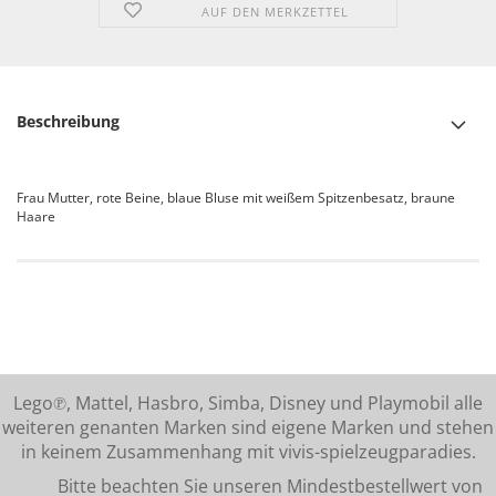
AUF DEN MERKZETTEL
Beschreibung
Frau Mutter, rote Beine, blaue Bluse mit weißem Spitzenbesatz, braune
Haare
Lego℗, Mattel, Hasbro, Simba, Disney und Playmobil alle
weiteren genanten Marken sind eigene Marken und stehen
in keinem Zusammenhang mit vivis-spielzeugparadies.
Bitte beachten Sie unseren Mindestbestellwert von