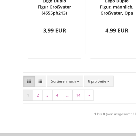
Lego Duplo
Lego Duplo
Figur Großvater
Figur, männlich,
(4555pb213)
Großvater, Opa
(47394pb048)
3,99 EUR
4,99 EUR
Sortieren nach
8 pro Seite
1
2
3
4
...
14
»
1
bis
8
(von insgesamt
1