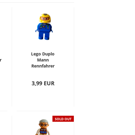
Lego Duplo
r
Mann
Rennfahrer
(4555pb141)
3,99 EUR
SOLD OUT