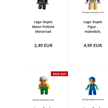
Lego Duplo
Lego Duplo
Mann Polizist
Figur ,
Motorrad
männlich,
Fahrer
Großvater
(4555pb135)
(47394pb011a)
2,49 EUR
4,99 EUR
SOLD OUT