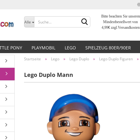
Bitte beachten Sie unseren
Sprache auswählen
Alle
Mindestbestellwert von
4,99
€
zzgl.Versandkosten
Lieferland
ITTLE PONY
PLAYMOBIL
LEGO
SPIELZEUG 80ER/90ER
Startseite
»
Lego
»
Lego Duplo
»
Lego Duplo Figuren
»
Lego Duplo Mann
Konto erstellen
Passwort vergessen?