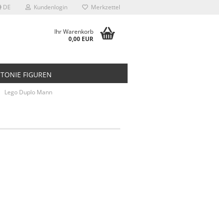
DE
Kundenlogin
Merkzettel
Ihr Warenkorb
0,00 EUR
TONIE FIGUREN
Lego Duplo Mann