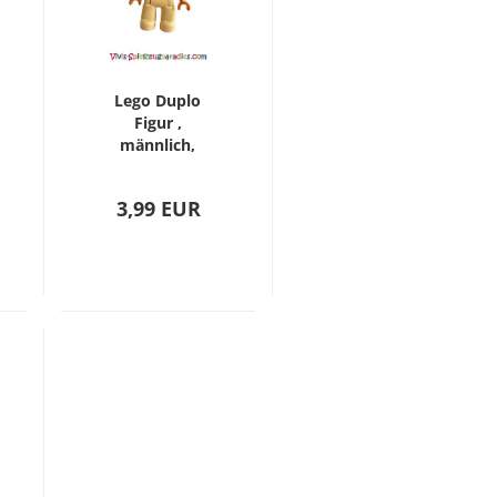
Lego Duplo
Figur ,
männlich,
Großvater,
braune Beine,
3,99 EUR
rotbrauner
Argyle-Pullover,
weiße Arme,
hellgraue Haare,
Brille
(47394pb174)