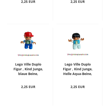
2,25 EUR
2,25 EUR
rotbraune Haare
der Tasche, Mütze
(47205pb031)
Limone (47205pb02)
Lego Ville Duplo
Lego Ville Duplo
Figur , Kind Junge,
Figur , Kind Junge,
blaue Beine,
Helle Aqua-Beine,
hellblaugraues
Mittlere Azurblaue
Oberteil mit der Zahl
Jacke, Hellgelbes
2,25 EUR
2,25 EUR
8, mittelblaue Arme,
Hemd, Weiße Arme,
rote Mütze,
Schwarze Haare
Sommersprossen
(47205pb074)
(47205pb026a)