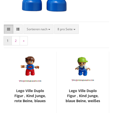
Sortieren nach
8 pro Seite
1
2
»
Lego Ville Duplo
Lego Ville Duplo
Figur , Kind Junge,
Figur , Kind Junge,
rote Beine, blaues
blaue Beine, weißes
Oberteil mit rotem
Oberteil mit blauem
Automuster,
Overall, Würmer in