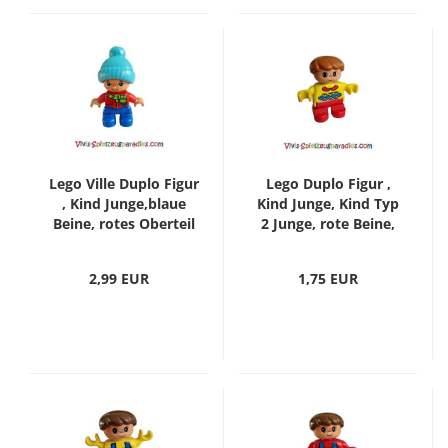
Lego Ville Duplo Figur
Lego Duplo Figur ,
, Kind Junge,blaue
Kind Junge, Kind Typ
Beine, rotes Oberteil
2 Junge, rote Beine,
mit Schal und
gelber Pullover mit
Reißverschlussmuster,
rotem Kragen
2,99 EUR
1,75 EUR
Sommersprossen,
(6453pb010)
braune Augen,
mittelblaue
Bommelmütze
(47205pb051)