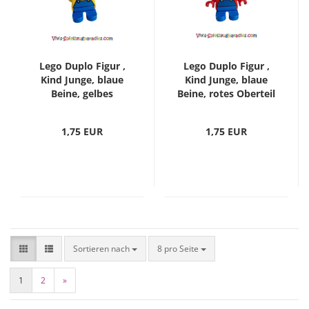
Lego Duplo Figur ,
Lego Duplo Figur ,
Kind Junge, blaue
Kind Junge, blaue
Beine, gelbes
Beine, rotes Oberteil
Oberteil mit blauem
mit blauem Overall,
Overall, braune
braune Haare
1,75 EUR
1,75 EUR
Haare (6453pb006)
(6453pb005)
Sortieren nach
8 pro Seite
1
2
»