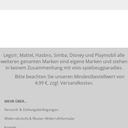
Lego℗, Mattel, Hasbro, Simba, Disney und Playmobil alle
weiteren genanten Marken sind eigene Marken und stehen
in keinem Zusammenhang mit vivis-spielzeugparadies.
Bitte beachten Sie unseren Mindestbestellwert von
4,99 €, zzgl. Versandkost
en.
MEHR ÜBER...
Versand- & Zahlungsbedingungen
Widerrufsrecht & Muster-Widerrufsformular
Kontakt