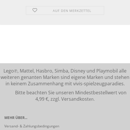
AUF DEN MERKZETTEL
Lego℗, Mattel, Hasbro, Simba, Disney und Playmobil alle
weiteren genanten Marken sind eigene Marken und stehen
in keinem Zusammenhang mit vivis-spielzeugparadies.
Bitte beachten Sie unseren Mindestbestellwert von
4,99 €, zzgl. Versandkost
en.
MEHR ÜBER...
Versand- & Zahlungsbedingungen