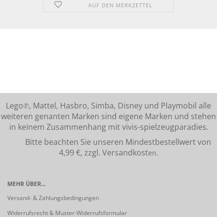
AUF DEN MERKZETTEL
Lego℗, Mattel, Hasbro, Simba, Disney und Playmobil alle
weiteren genanten Marken sind eigene Marken und stehen
in keinem Zusammenhang mit vivis-spielzeugparadies.
Bitte beachten Sie unseren Mindestbestellwert von
4,99 €, zzgl. Versandkost
en.
MEHR ÜBER...
Versand- & Zahlungsbedingungen
Widerrufsrecht & Muster-Widerrufsformular