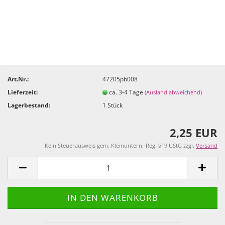
Art.Nr.:
47205pb008
Lieferzeit:
ca. 3-4 Tage
(Ausland abweichend)
Lagerbestand:
1
Stück
2,25 EUR
Kein Steuerausweis gem. Kleinuntern.-Reg. §19 UStG zzgl.
Versand