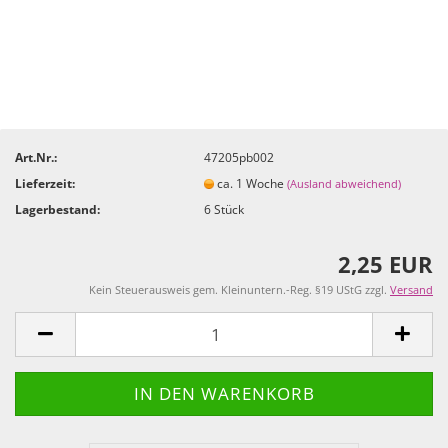
Art.Nr.:
47205pb002
Lieferzeit:
ca. 1 Woche
(Ausland abweichend)
Lagerbestand:
6
Stück
2,25 EUR
Kein Steuerausweis gem. Kleinuntern.-Reg. §19 UStG zzgl.
Versand