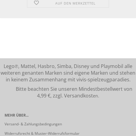
AUF DEN MERKZETTEL
Lego℗, Mattel, Hasbro, Simba, Disney und Playmobil alle
weiteren genanten Marken sind eigene Marken und stehen
in keinem Zusammenhang mit vivis-spielzeugparadies.
Bitte beachten Sie unseren Mindestbestellwert von
4,99 €, zzgl. Versandkost
en.
MEHR ÜBER...
Versand- & Zahlungsbedingungen
Widerrufsrecht & Muster-Widerrufsformular