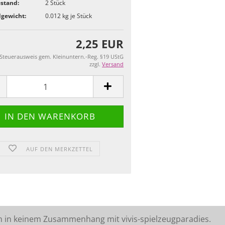
stand:
2
Stück
gewicht:
0.012
kg je Stück
2,25 EUR
 Steuerausweis gem. Kleinuntern.-Reg. §19 UStG
zzgl.
Versand
AUF DEN MERKZETTEL
n in keinem Zusammenhang mit vivis-spielzeugparadies.