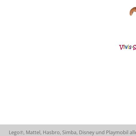
Lego℗, Mattel, Hasbro, Simba, Disney und Playmobil a