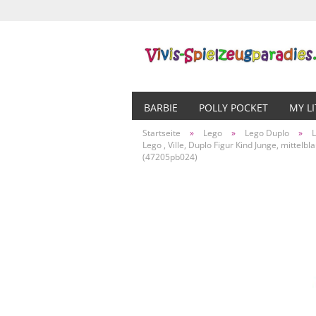
BARBIE
POLLY POCKET
MY L
Startseite
»
Lego
»
Lego Duplo
»
L
Lego , Ville, Duplo Figur Kind Junge, mittelb
(47205pb024)