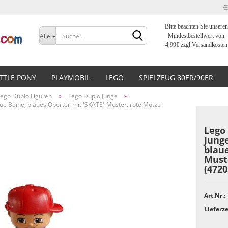
Bitte beachten Sie unseren
Sprache auswählen
Alle
Mindestbestellwert von
4,99
€
zzgl.Versandkosten
Lieferland
ITTLE PONY
PLAYMOBIL
LEGO
SPIELZEUG 80ER/90ER
ego Duplo Figuren
»
Lego Duplo Junge
»
laue Beine, blaues Oberteil mit 'SKATE'-Muster, rote Mütze
Lego 
Junge
blaue
Konto erstellen
Must
Passwort vergessen?
(472
Art.Nr.:
Lieferze