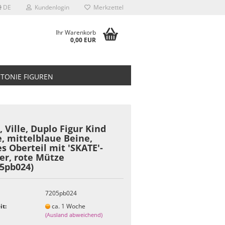
DE
Kundenlogin
Merkzettel
Ihr Warenkorb
0,00 EUR
TONIE FIGUREN
, Ville, Duplo Figur Kind
, mittelblaue Beine,
s Oberteil mit 'SKATE'-
er, rote Mütze
05pb024)
7205pb024
it:
ca. 1 Woche
(Ausland abweichend)