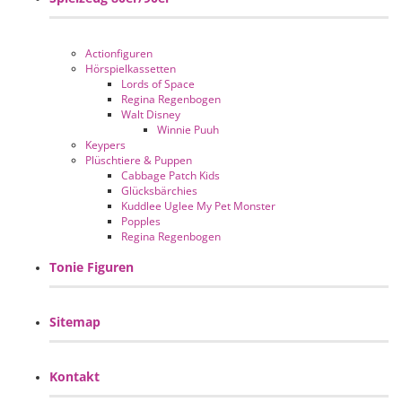
Actionfiguren
Hörspielkassetten
Lords of Space
Regina Regenbogen
Walt Disney
Winnie Puuh
Keypers
Plüschtiere & Puppen
Cabbage Patch Kids
Glücksbärchies
Kuddlee Uglee My Pet Monster
Popples
Regina Regenbogen
Tonie Figuren
Sitemap
Kontakt